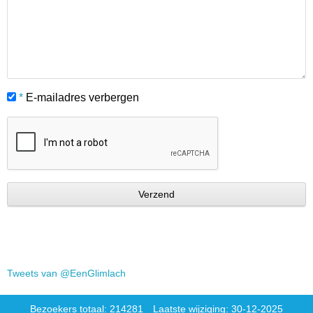
*
E-mailadres verbergen
Tweets van @EenGlimlach
Bezoekers totaal: 214281
Laatste wijziging: 30-12-2025