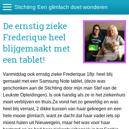
Stichting Een glimlach doet wonderen
De ernstig zieke
Frederique heel
blijgemaakt met
een tablet!
Vanmiddag ook ernstig zieke Frederique 18jr. heel blij
gemaakt met een Samsung Note tablet. (deze was
geschonken aan de Stichting door mijn man Stef van de
Leukste Opleidingen). Is ook handig als ze in het ziekenhuis
moet verblijven en thuis.Ze vond het zo geweldig en was
heel blij verrast, 2 dikke kussen van haar gekregen en een
hele mooie glimlach, want ze dacht dat haar vader iets op
moest halen uit Nieuwegein, maar het was voor haar