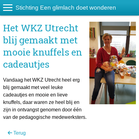
Stichting Een glimlach doet wonderen
Het WKZ Utrecht
blij gemaakt met
mooie knuffels en
cadeautjes
Vandaag het WKZ Utrecht heel erg
blij gemaakt met veel leuke
cadeautjes en mooie en lieve
knuffels, daar waren ze heel blij en
zijn in ontvangst genomen door één
van de pedagogische medewerksters.
Terug